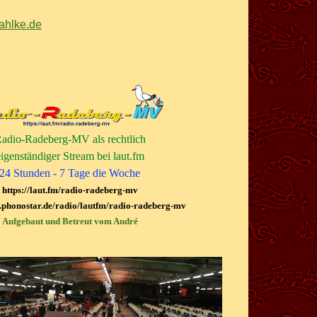
ahlke.de
adio-
Radeberg-
MV als rechtlich
igenständiger Stream bei laut.fm
24 Stunden -
7 Tage die Woche
https://laut.fm/radio-
radeberg-
mv
.phonostar.de/radio/lautfm/radio-
radeberg-
mv
Aufgebaut und Betreut vom André