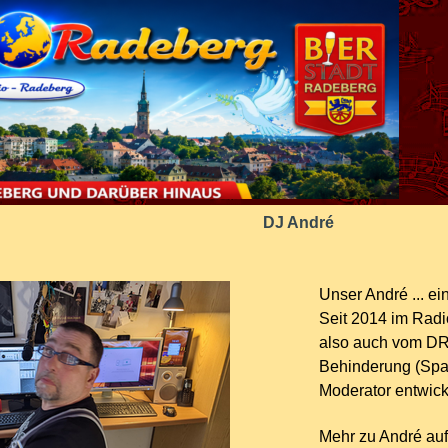
DJ André
Unser André ... ein
Seit 2014 im Radi
also auch vom DRX
Behinderung (Spas
Moderator entwicke
Mehr zu André au